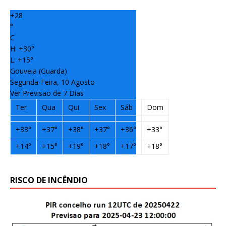
+
28
°
C
H:
+
30°
L:
+
15°
Gouveia (Guarda)
Segunda-Feira, 10 Agosto
Ver Previsão de 7 Dias
Ter
Qua
Qui
Sex
Sáb
Dom
+
33°
+
37°
+
38°
+
37°
+
36°
+
33°
+
14°
+
15°
+
19°
+
18°
+
17°
+
18°
RISCO DE INCÊNDIO