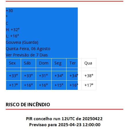
b
r
dI
e
+
30
o
n
st
°
C
o
H:
+
32°
k
L:
+
16°
Gouveia (Guarda)
Quinta-Feira, 06 Agosto
Ver Previsão de 7 Dias
Sex
Sáb
Dom
Seg
Ter
Qua
+
33°
+
33°
+
31°
+
34°
+
34°
+
38°
+
17°
+
16°
+
16°
+
15°
+
16°
+
17°
RISCO DE INCÊNDIO