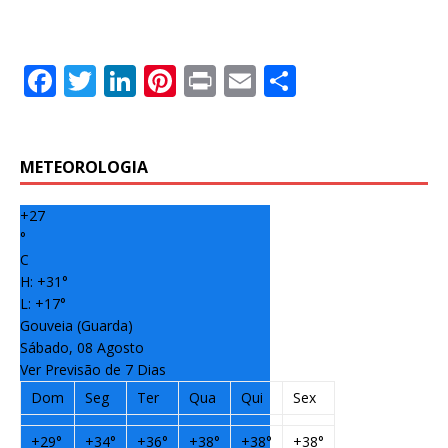
F
T
Li
Pi
P
E
S
a
w
n
n
ri
m
h
c
it
k
te
n
ai
ar
e
te
e
r
t
l
e
METEOROLOGIA
b
r
dI
e
+
27
o
n
st
°
C
o
H:
+
31°
k
L:
+
17°
Gouveia (Guarda)
Sábado, 08 Agosto
Ver Previsão de 7 Dias
Dom
Seg
Ter
Qua
Qui
Sex
+
29°
+
34°
+
36°
+
38°
+
38°
+
38°