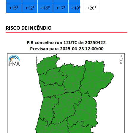
+
15°
+
12°
+
16°
+
17°
+
19°
+
20°
RISCO DE INCÊNDIO