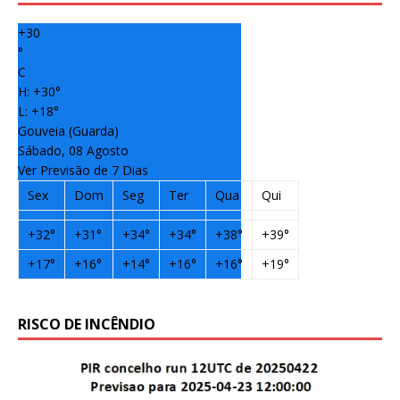
b
r
dI
e
+
30
o
n
st
°
C
o
H:
+
30°
k
L:
+
18°
Gouveia (Guarda)
Sábado, 08 Agosto
Ver Previsão de 7 Dias
Sex
Dom
Seg
Ter
Qua
Qui
+
32°
+
31°
+
34°
+
34°
+
38°
+
39°
+
17°
+
16°
+
14°
+
16°
+
16°
+
19°
RISCO DE INCÊNDIO