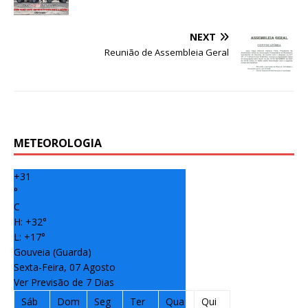
e
te
e
r
t
l
e
b
r
dI
e
NEXT
o
n
st
Reunião de Assembleia Geral
o
k
METEOROLOGIA
+
31
°
C
H:
+
32°
L:
+
17°
Gouveia (Guarda)
Sexta-Feira, 07 Agosto
Ver Previsão de 7 Dias
Sáb
Dom
Seg
Ter
Qua
Qui