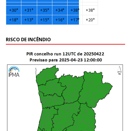
+
30°
+
31°
+
35°
+
34°
+
38°
+
38°
+
18°
+
13°
+
15°
+
16°
+
17°
+
20°
RISCO DE INCÊNDIO