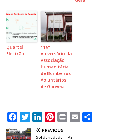
Quartel
116º
Electrão
Aniversário da
Associação
Humanitária
de Bombeiros
Voluntários
de Gouveia
F
T
Li
Pi
P
E
S
a
w
n
n
ri
m
h
PREVIOUS
c
it
k
te
n
ai
ar
Solidariedade – IRS